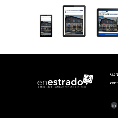
CON
con