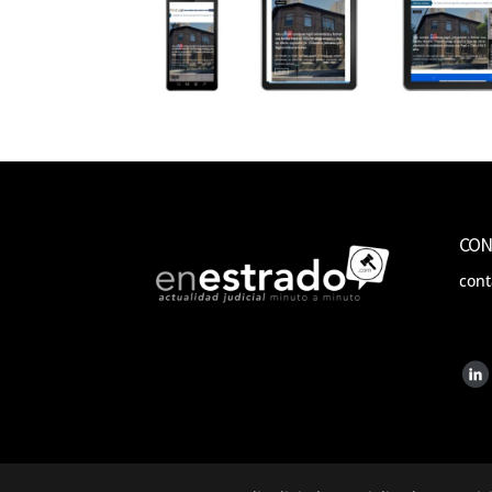
CON
con