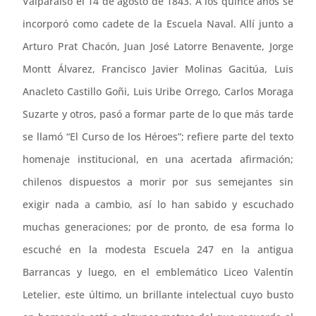
Valparaíso el 14 de agosto de 1843. A los quince años se
incorporó como cadete de la Escuela Naval. Allí junto a
Arturo Prat Chacón, Juan José Latorre Benavente, Jorge
Montt Álvarez, Francisco Javier Molinas Gacitúa, Luis
Anacleto Castillo Goñi, Luis Uribe Orrego, Carlos Moraga
Suzarte y otros, pasó a formar parte de lo que más tarde
se llamó “El Curso de los Héroes”; refiere parte del texto
homenaje institucional, en una acertada afirmación;
chilenos dispuestos a morir por sus semejantes sin
exigir nada a cambio, así lo han sabido y escuchado
muchas generaciones; por de pronto, de esa forma lo
escuché en la modesta Escuela 247 en la antigua
Barrancas y luego, en el emblemático Liceo Valentín
Letelier, este último, un brillante intelectual cuyo busto