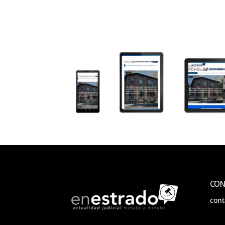
CON
con