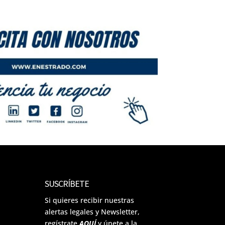
SUSCRÍBETE
Si quieres recibir nuestras
alertas legales y Newsletter,
regístrate
AQUÍ
y únete a la