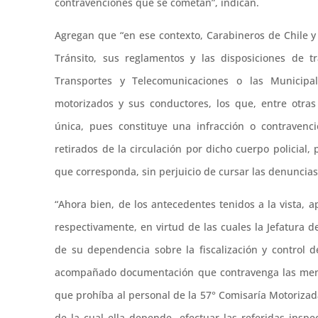
contravenciones que se cometan”, indican.
Agregan que “en ese contexto, Carabineros de Chile y
Tránsito, sus reglamentos y las disposiciones de tr
Transportes y Telecomunicaciones o las Municipali
motorizados y sus conductores, los que, entre otras
única, pues constituye una infracción o contravenc
retirados de la circulación por dicho cuerpo policial,
que corresponda, sin perjuicio de cursar las denuncias
“Ahora bien, de los antecedentes tenidos a la vista, a
respectivamente, en virtud de las cuales la Jefatura 
de su dependencia sobre la fiscalización y control d
acompañado documentación que contravenga las menci
que prohíba al personal de la 57° Comisaría Motorizada
de la cual ella depende, efectuar las referidas inspe