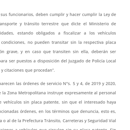
 sus funcionarios, deben cumplir y hacer cumplir la Ley de
ansporte y tránsito terrestre que dicte el Ministerio de
dades, estando obligados a fiscalizar a los vehículos
 condiciones, no pueden transitar sin la respectiva placa
ión grave, y en caso que transiten sin ella, deberán ser
 para ser puestos a disposición del Juzgado de Policía Local
 y citaciones que procedan”.
parecen las órdenes de servicio N°s. 5 y 4, de 2019 y 2020,
de la Zona Metropolitana instruye expresamente al personal
e vehículos sin placa patente, sin que el interesado haya
onadas órdenes, en los términos que denuncia, esto es,
 o al de la Prefectura Tránsito, Carreteras y Seguridad Vial
cciones a vehículos que circulen sin su placa patente. Sin