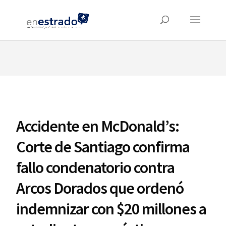
⚠️ Hosting plan for this site has expired.
Renew now
to
avoid service disruption.
Accidente en McDonald’s:
Corte de Santiago confirma
fallo condenatorio contra
Arcos Dorados que ordenó
indemnizar con $20 millones a