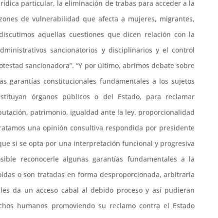
dica particular, la eliminación de trabas para acceder a la
azones de vulnerabilidad que afecta a mujeres, migrantes,
 discutimos aquellas cuestiones que dicen relación con la
dministrativos sancionatorios y disciplinarios y el control
 potestad sancionadora”. “Y por último, abrimos debate sobre
s garantías constitucionales fundamentales a los sujetos
nstituyan órganos públicos o del Estado, para reclamar
utación, patrimonio, igualdad ante la ley, proporcionalidad
 tratamos una opinión consultiva respondida por presidente
ue si se opta por una interpretación funcional y progresiva
sible reconocerle algunas garantías fundamentales a la
das o son tratadas en forma desproporcionada, arbitraria
 les da un acceso cabal al debido proceso y así pudieran
echos humanos promoviendo su reclamo contra el Estado