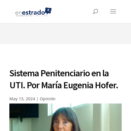
⚠️ Hosting plan for this site has expired.
Renew now
to
avoid service disruption.
Sistema Penitenciario en la
UTI. Por María Eugenia Hofer.
May 13, 2024
|
Opinión