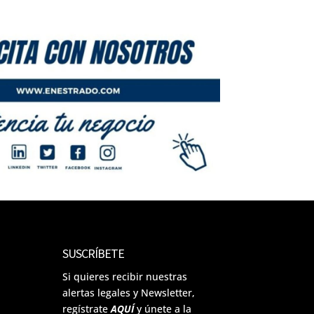
SUSCRÍBETE
Si quieres recibir nuestras
alertas legales y Newsletter,
regístrate
AQUÍ
y únete a la