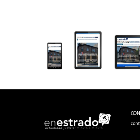
CON
con